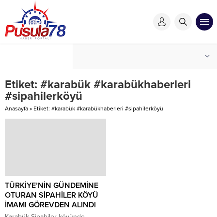
Etiket:
#karabük #karabükhaberleri
#sipahilerköyü
Anasayfa
»
Etiket: #karabük #karabükhaberleri #sipahilerköyü
TÜRKİYE’NİN GÜNDEMİNE
OTURAN SİPAHİLER KÖYÜ
İMAMI GÖREVDEN ALINDI
Karabük Sipahiler köyünde