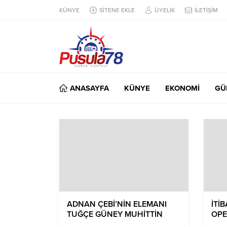
KÜNYE
SİTENE EKLE
ÜYELİK
İLETİŞİM
ANASAYFA
KÜNYE
EKONOMİ
GÜ
ADNAN ÇEBİ’NİN ELEMANI
İTİ
TUĞÇE GÜNEY MUHİTTİN
OPE
BÖCEK SORUŞTURMASINDA
VER