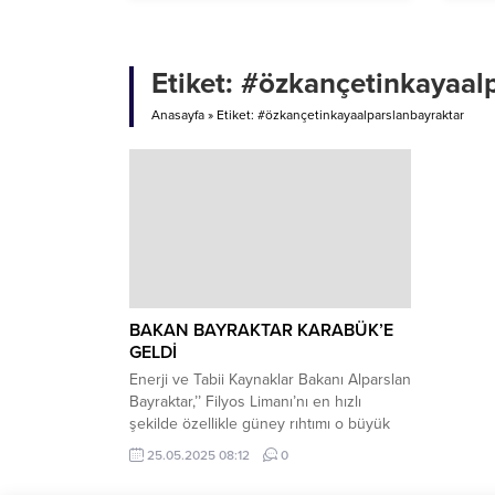
TUTUKLANDI
Etiket:
#özkançetinkayaalp
Anasayfa
»
Etiket: #özkançetinkayaalparslanbayraktar
BAKAN BAYRAKTAR KARABÜK’E
GELDİ
Enerji ve Tabii Kaynaklar Bakanı Alparslan
Bayraktar,’’ Filyos Limanı’nı en hızlı
şekilde özellikle güney rıhtımı o büyük
alanı biz başta Kardemir olmak üzere ama
25.05.2025 08:12
0
tüm buradaki haddehaneler, ithalat
ihracat yapacak şirketleri en kısa sürede