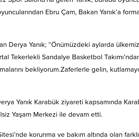
n oyuncularından Ebru Çam, Bakan Yanık’a form
akan Derya Yanık; “Önümüzdeki aylarda ülkemiz
tal Tekerlekli Sandalye Basketbol Takımı’nda
alarını bekliyorum.Zaferlerle gelin, kutlamayı
Derya Yanık Karabük ziyareti kapsamında Kar
lsiz Yaşam Merkezi ile devam etti.
itesi’nde korunma ve bakım altında olan farklı