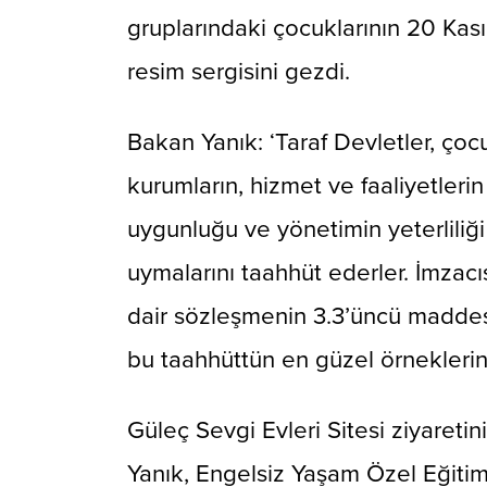
gruplarındaki çocuklarının 20 Ka
resim sergisini gezdi.
Bakan Yanık: ‘Taraf Devletler, ço
kurumların, hizmet ve faaliyetlerin 
uygunluğu ve yönetimin yeterliliğ
uymalarını taahhüt ederler. İmzac
dair sözleşmenin 3.3’üncü maddes
bu taahhüttün en güzel örneklerind
Güleç Sevgi Evleri Sitesi ziyaret
Yanık, Engelsiz Yaşam Özel Eğitim