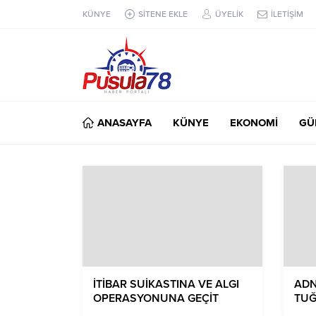
KÜNYE
SİTENE EKLE
ÜYELİK
İLETİŞİM
ANASAYFA
KÜNYE
EKONOMİ
GÜ
İTİBAR SUİKASTINA VE ALGI
ADN
OPERASYONUNA GEÇİT
TUĞ
VERMEYECEĞİZ!
BÖC