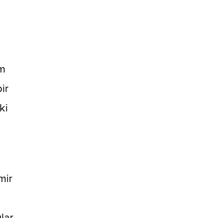
zm
ir
ki
mir
lar