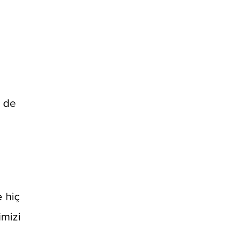
z de
 hiç
imizi