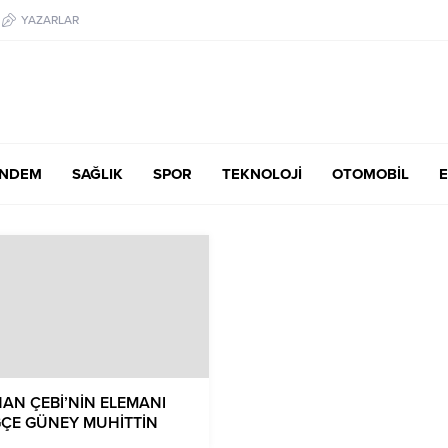
YAZARLAR
NDEM
SAĞLIK
SPOR
TEKNOLOJİ
OTOMOBİL
E
AN ÇEBİ’NİN ELEMANI
ÇE GÜNEY MUHİTTİN
EK SORUŞTURMASINDA