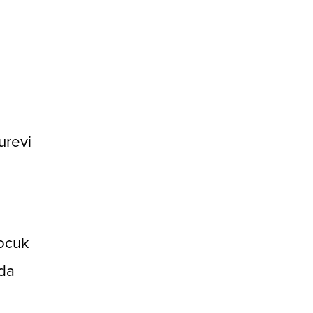
a
urevi
Çocuk
ada