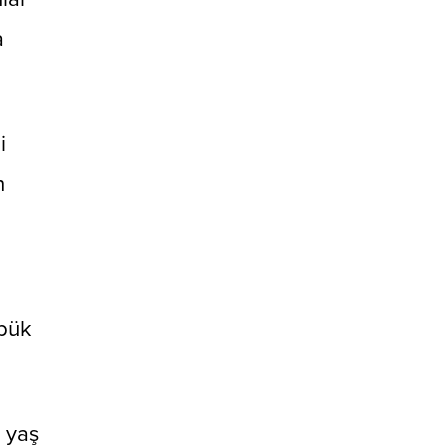
a
i
n
abük
 yaş