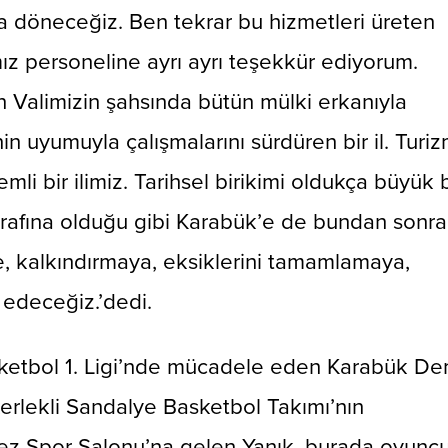
a döneceğiz. Ben tekrar bu hizmetleri üreten
ız personeline ayrı ayrı teşekkür ediyorum.
 Valimizin şahsında bütün mülki erkanıyla
in uyumuyla çalışmalarını sürdüren bir il. Turi
li bir ilimiz. Tarihsel birikimi oldukça büyük b
 tarafına olduğu gibi Karabük’e de bundan sonra
, kalkındırmaya, eksiklerini tamamlamaya,
 edeceğiz.’dedi.
ketbol 1. Ligi’nde mücadele eden Karabük De
erlekli Sandalye Basketbol Takımı’nın
z Spor Salonu’na gelen Yanık, burada oyuncu