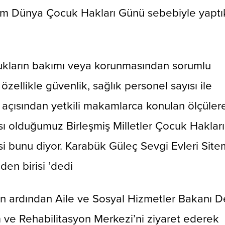
sım Dünya Çocuk Hakları Günü sebebiyle yaptık
cukların bakımı veya korunmasından sorumlu
özellikle güvenlik, sağlık personel sayısı ile
i açısından yetkili makamlarca konulan ölçüler
ısı olduğumuz Birleşmiş Milletler Çocuk Haklar
i bunu diyor. Karabük Güleç Sevgi Evleri Site
en birisi ’dedi
inin ardından Aile ve Sosyal Hizmetler Bakanı 
 ve Rehabilitasyon Merkezi’ni ziyaret ederek