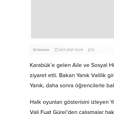
Gündem
26.11.2021 10:29
0
Karabük’e gelen Aile ve Sosyal Hi
ziyaret etti. Bakan Yanık Valilik gi
Yanık, daha sonra öğrencilerle balo
Halk oyunları gösterisini izleyen Y
Vali Fuat Gürel’den çalışmalar hakk