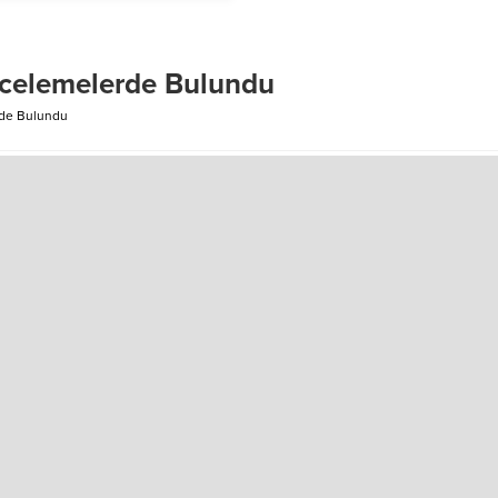
UKLANDI
ncelemelerde Bulundu
rde Bulundu