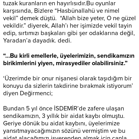
tuzak kuranların en hayırlısıdır.Bu oyunlar
karşısında, Bizlere “Hasbünallahü ve nimel
vekil” demek düştü. “Allah bize yeter, O ne güzel
vekildir.” diyerek, Allah’ı her işimizde vekil tayin
edip, sırtımızı başkaları gibi şer odaklarına değil,
Yaradan’a dayadık. dedi.
“…Bu kirli emellerle, üyelerimizin, sendikamızın
birikimlerini yiyen, mirasyediler olabilirsiniz.”
‘Üzerimde bir onur nişanesi olarak taşıdığım bir
konuyu da sizlerin takdirine bırakmak istiyorum’
diyen Değirmenci;
Bundan 5 yıl önce İSDEMİR’de zafere ulaşan
sendikamızın, 3 yıllık bir aidat kaybı olmuştu.
Geriye dönük bu aidat kaybını, üyelerimize
yansıtmayacağımızın sözünü vermiştim ve bu
aidat alacağımızı işverenden almak için canla