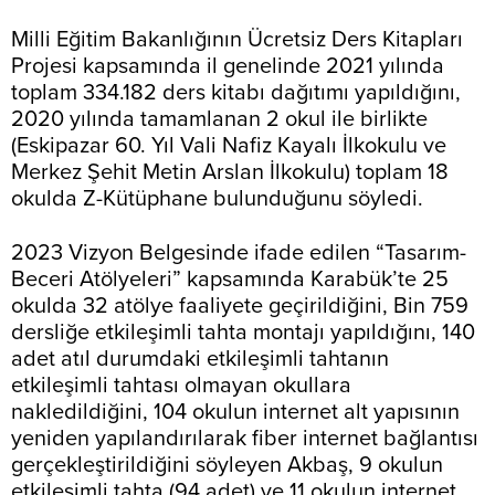
Milli Eğitim Bakanlığının Ücretsiz Ders Kitapları
Projesi kapsamında il genelinde 2021 yılında
toplam 334.182 ders kitabı dağıtımı yapıldığını,
2020 yılında tamamlanan 2 okul ile birlikte
(Eskipazar 60. Yıl Vali Nafiz Kayalı İlkokulu ve
Merkez Şehit Metin Arslan İlkokulu) toplam 18
okulda Z-Kütüphane bulunduğunu söyledi.
2023 Vizyon Belgesinde ifade edilen “Tasarım-
Beceri Atölyeleri” kapsamında Karabük’te 25
okulda 32 atölye faaliyete geçirildiğini, Bin 759
dersliğe etkileşimli tahta montajı yapıldığını, 140
adet atıl durumdaki etkileşimli tahtanın
etkileşimli tahtası olmayan okullara
nakledildiğini, 104 okulun internet alt yapısının
yeniden yapılandırılarak fiber internet bağlantısı
gerçekleştirildiğini söyleyen Akbaş, 9 okulun
etkileşimli tahta (94 adet) ve 11 okulun internet